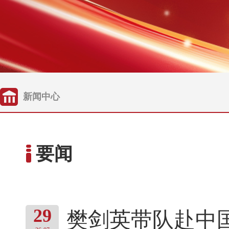
新闻中心
要闻
29
樊剑英带队赴中